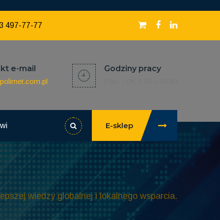
3 497-77-77
kt e-mail
Godziny pracy
polimet.com.pl
Pon. - Pt. 7:30 – 15:30
E-sklep
owi
lepszej wiedzy globalnej i lokalnego wsparcia.