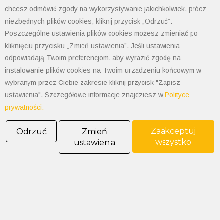
chcesz odmówić zgody na wykorzystywanie jakichkolwiek, prócz
Finder
niezbędnych plików cookies, kliknij przycisk „Odrzuć”.
Poszczególne ustawienia plików cookies możesz zmieniać po
kliknięciu przycisku „Zmień ustawienia”. Jeśli ustawienia
Finder to wiodący producent przekaźników w Europie. Firmę
odpowiadają Twoim preferencjom, aby wyrazić zgodę na
charakteryzuje wysoka jakość produkcji oraz wysoce
instalowanie plików cookies na Twoim urządzeniu końcowym w
specjalistyczny charakter tej gamy produktów. Świadczy o tym
wybranym przez Ciebie zakresie kliknij przycisk "Zapisz
liczba uzyskanych atestów jakości oraz niezawodność
ustawienia". Szczegółowe informacje znajdziesz w
Polityce
produktów.
prywatności.
Firma Finder przywiązuje dużą wagę do jakości swoich
Zaakceptuj
Odrzuć
Zmień
produktów. Cykle produkcyjne są poddawane ścisłej codziennej
wszystko
ustawienia
kontroli, dzięki czemu wszystkie procesy są stale ulepszane
jednocześnie chroniąc środowisko. Firma nieustannie się rozwija
co potwierdza posiadaniem najwyższej liczby dopuszczeń i
certyfikatów jakości na świecie.