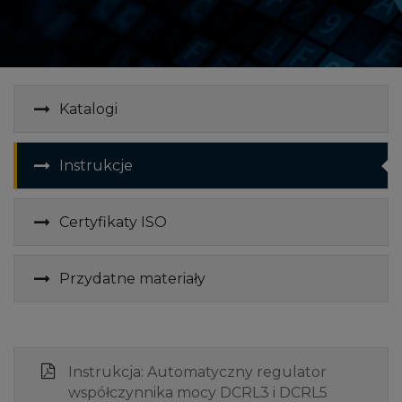
Katalogi
Instrukcje
Certyfikaty ISO
Przydatne materiały
Instrukcja: Automatyczny regulator
współczynnika mocy DCRL3 i DCRL5