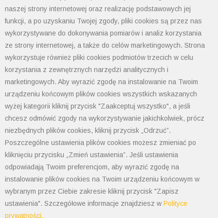
naszej strony internetowej oraz realizację podstawowych jej
Informacja od administratora danych
funkcji, a po uzyskaniu Twojej zgody, pliki cookies są przez nas
Informacje GPSR
Ogólne warunki sprzedaży
wykorzystywane do dokonywania pomiarów i analiz korzystania
tel: 33 497-77-77
ze strony internetowej, a także do celów marketingowych. Strona
fax: 33 497-77-10
wykorzystuje również pliki cookies podmiotów trzecich w celu
email:
biuro@polimet.com.pl
korzystania z zewnętrznych narzędzi analitycznych i
marketingowych. Aby wyrazić zgodę na instalowanie na Twoim
Godziny otwarcia: 7:30-15:30
urządzeniu końcowym plików cookies wszystkich wskazanych
NIP: 547-008-67-86
wyżej kategorii kliknij przycisk "Zaakceptuj wszystko", a jeśli
KRS: 0000003533
chcesz odmówić zgody na wykorzystywanie jakichkolwiek, prócz
REGON: 070008398
niezbędnych plików cookies, kliknij przycisk „Odrzuć”.
POLIMET S. Kij spółka jawna
Poszczególne ustawienia plików cookies możesz zmieniać po
Oddział Dąbrowa Górnicza
kliknięciu przycisku „Zmień ustawienia”. Jeśli ustawienia
41-300 Dąbrowa Górnicza
odpowiadają Twoim preferencjom, aby wyrazić zgodę na
Aleja Józefa Piłsudskiego 89
instalowanie plików cookies na Twoim urządzeniu końcowym w
Tel. 32 268 50 99
wybranym przez Ciebie zakresie kliknij przycisk "Zapisz
kom. 538-208-100
ustawienia". Szczegółowe informacje znajdziesz w
Polityce
dabrowa@polimet.com.pl
prywatności.