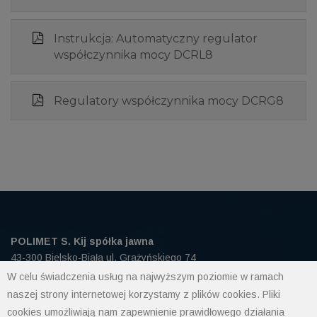
Instrukcja: Automatyczny regulator
współczynnika mocy DCRL8
Regulatory współczynnika mocy DCRG8
POLIMET S. Kij spółka jawna
43-300 Bielsko-Biała ul. Grażyńskiego 74
W celu świadczenia usług na najwyższym poziomie w ramach
naszej strony internetowej korzystamy z plików cookies. Pliki
Polityka prywatności
cookies umożliwiają nam zapewnienie prawidłowego działania
Polityka cookies