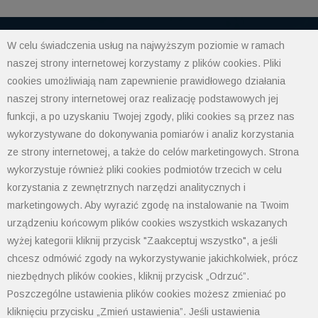
W celu świadczenia usług na najwyższym poziomie w ramach
naszej strony internetowej korzystamy z plików cookies. Pliki
POLIMET S. Kij spółka jawna
cookies umożliwiają nam zapewnienie prawidłowego działania
43-300 Bielsko-Biała ul. Grażyńskiego 74
naszej strony internetowej oraz realizację podstawowych jej
funkcji, a po uzyskaniu Twojej zgody, pliki cookies są przez nas
Polityka prywatności
wykorzystywane do dokonywania pomiarów i analiz korzystania
Polityka cookies
ze strony internetowej, a także do celów marketingowych. Strona
Informacja od administratora danych
wykorzystuje również pliki cookies podmiotów trzecich w celu
Informacje GPSR
korzystania z zewnętrznych narzędzi analitycznych i
Ogólne warunki sprzedaży
marketingowych. Aby wyrazić zgodę na instalowanie na Twoim
tel: 33 497-77-77
urządzeniu końcowym plików cookies wszystkich wskazanych
fax: 33 497-77-10
email:
biuro@polimet.com.pl
wyżej kategorii kliknij przycisk "Zaakceptuj wszystko", a jeśli
chcesz odmówić zgody na wykorzystywanie jakichkolwiek, prócz
Godziny otwarcia: 7:30-15:30
niezbędnych plików cookies, kliknij przycisk „Odrzuć”.
NIP: 547-008-67-86
Poszczególne ustawienia plików cookies możesz zmieniać po
KRS: 0000003533
kliknięciu przycisku „Zmień ustawienia”. Jeśli ustawienia