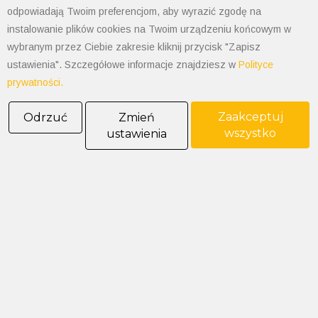
REGON: 070008398
odpowiadają Twoim preferencjom, aby wyrazić zgodę na
POLIMET S. Kij spółka jawna
instalowanie plików cookies na Twoim urządzeniu końcowym w
Oddział Dąbrowa Górnicza
wybranym przez Ciebie zakresie kliknij przycisk "Zapisz
ustawienia". Szczegółowe informacje znajdziesz w
Polityce
41-300 Dąbrowa Górnicza
prywatności.
Aleja Józefa Piłsudskiego 89
Tel. 32 268 50 99
Zaakceptuj
Odrzuć
Zmień
kom. 538-208-100
wszystko
ustawienia
dabrowa@polimet.com.pl
POLIMET S. Kij spółka jawna
Oddział Katowice
40-584 Katowice
ul. Żeliwna 26
tel: 32 205-03-50 do 52
fax: 32 251-09-75
katowice@polimet.com.pl