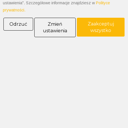
ustawienia". Szczegółowe informacje znajdziesz w
Polityce
prywatności.
Zaakceptuj
Odrzuć
Zmień
wszystko
ustawienia
POLIMET S. Kij spółka jawna
43-300 Bielsko-Biała ul. Grażyńskiego 74
Polityka prywatności
Polityka cookies
Informacja od administratora danych
Informacje GPSR
Ogólne warunki sprzedaży
tel: 33 497-77-77
fax: 33 497-77-10
email:
biuro@polimet.com.pl
Godziny otwarcia: 7:30-15:30
NIP: 547-008-67-86
KRS: 0000003533