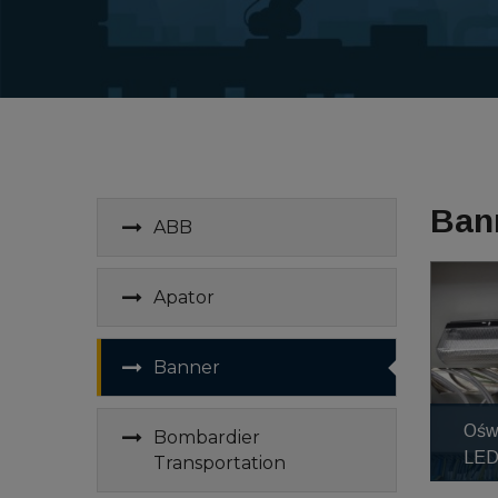
Ban
ABB
Apator
Banner
Ośw
Bombardier
LE
Transportation