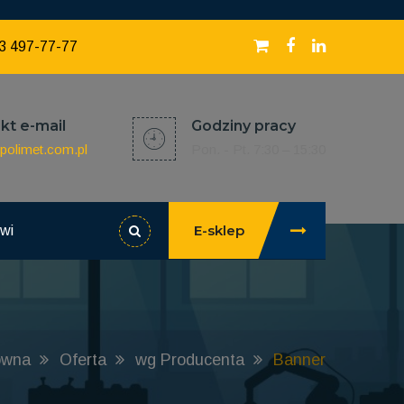
3 497-77-77
kt e-mail
Godziny pracy
polimet.com.pl
Pon. - Pt. 7:30 – 15:30
E-sklep
owi
ówna
Oferta
wg Producenta
Banner