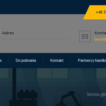
+48 3
Adres
Konta
43-300 Bielsko-Biała, ul. Grażyńskiego 74
biuro@
a
Do pobrania
Kontakt
Partnerzy handl
Strona gł