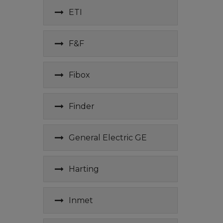
ETI
F&F
Fibox
Finder
General Electric GE
Harting
Inmet