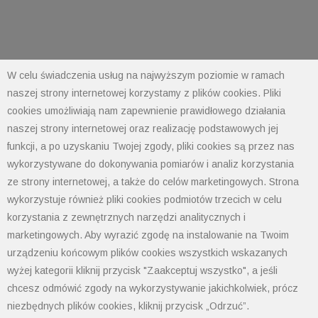
W celu świadczenia usług na najwyższym poziomie w ramach
naszej strony internetowej korzystamy z plików cookies. Pliki
cookies umożliwiają nam zapewnienie prawidłowego działania
POLIMET S. Kij spółka jawna
naszej strony internetowej oraz realizację podstawowych jej
43-300 Bielsko-Biała ul. Grażyńskiego 74
funkcji, a po uzyskaniu Twojej zgody, pliki cookies są przez nas
wykorzystywane do dokonywania pomiarów i analiz korzystania
Polityka prywatności
ze strony internetowej, a także do celów marketingowych. Strona
Polityka cookies
wykorzystuje również pliki cookies podmiotów trzecich w celu
Informacja od administratora danych
korzystania z zewnętrznych narzędzi analitycznych i
Informacje GPSR
marketingowych. Aby wyrazić zgodę na instalowanie na Twoim
Ogólne warunki sprzedaży
urządzeniu końcowym plików cookies wszystkich wskazanych
tel: 33 497-77-77
wyżej kategorii kliknij przycisk "Zaakceptuj wszystko", a jeśli
fax: 33 497-77-10
chcesz odmówić zgody na wykorzystywanie jakichkolwiek, prócz
email:
biuro@polimet.com.pl
niezbędnych plików cookies, kliknij przycisk „Odrzuć”.