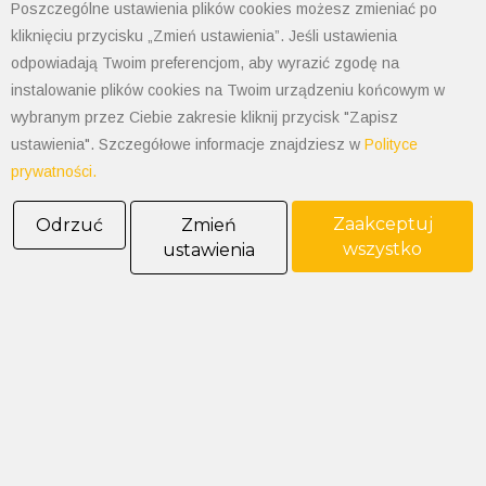
Godziny otwarcia: 7:30-15:30
Poszczególne ustawienia plików cookies możesz zmieniać po
NIP: 547-008-67-86
kliknięciu przycisku „Zmień ustawienia”. Jeśli ustawienia
KRS: 0000003533
odpowiadają Twoim preferencjom, aby wyrazić zgodę na
REGON: 070008398
instalowanie plików cookies na Twoim urządzeniu końcowym w
POLIMET S. Kij spółka jawna
wybranym przez Ciebie zakresie kliknij przycisk "Zapisz
Oddział Dąbrowa Górnicza
ustawienia". Szczegółowe informacje znajdziesz w
Polityce
prywatności.
41-300 Dąbrowa Górnicza
Aleja Józefa Piłsudskiego 89
Zaakceptuj
Odrzuć
Zmień
Tel. 32 268 50 99
wszystko
ustawienia
kom. 538-208-100
dabrowa@polimet.com.pl
POLIMET S. Kij spółka jawna
Oddział Katowice
40-584 Katowice
ul. Żeliwna 26
tel: 32 205-03-50 do 52
fax: 32 251-09-75
katowice@polimet.com.pl