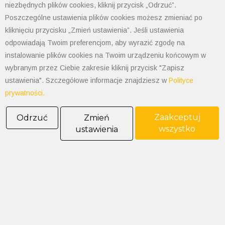
niezbędnych plików cookies, kliknij przycisk „Odrzuć”.
Poszczególne ustawienia plików cookies możesz zmieniać po
kliknięciu przycisku „Zmień ustawienia”. Jeśli ustawienia
POLIMET S. Kij spółka jawna
43-300 Bielsko-Biała ul. Grażyńskiego 74
odpowiadają Twoim preferencjom, aby wyrazić zgodę na
instalowanie plików cookies na Twoim urządzeniu końcowym w
wybranym przez Ciebie zakresie kliknij przycisk "Zapisz
Polityka prywatności
ustawienia". Szczegółowe informacje znajdziesz w
Polityce
Polityka cookies
prywatności.
Informacja od administratora danych
Informacje GPSR
Zaakceptuj
Odrzuć
Zmień
Ogólne warunki sprzedaży
wszystko
ustawienia
tel: 33 497-77-77
fax: 33 497-77-10
email:
biuro@polimet.com.pl
Godziny otwarcia: 7:30-15:30
NIP: 547-008-67-86
KRS: 0000003533
REGON: 070008398
POLIMET S. Kij spółka jawna