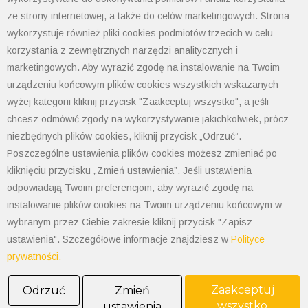
email:
biuro@polimet.com.pl
ze strony internetowej, a także do celów marketingowych. Strona
wykorzystuje również pliki cookies podmiotów trzecich w celu
Godziny otwarcia: 7:30-15:30
korzystania z zewnętrznych narzędzi analitycznych i
NIP: 547-008-67-86
marketingowych. Aby wyrazić zgodę na instalowanie na Twoim
KRS: 0000003533
urządzeniu końcowym plików cookies wszystkich wskazanych
REGON: 070008398
wyżej kategorii kliknij przycisk "Zaakceptuj wszystko", a jeśli
POLIMET S. Kij spółka jawna
chcesz odmówić zgody na wykorzystywanie jakichkolwiek, prócz
Oddział Dąbrowa Górnicza
niezbędnych plików cookies, kliknij przycisk „Odrzuć”.
Poszczególne ustawienia plików cookies możesz zmieniać po
41-300 Dąbrowa Górnicza
Aleja Józefa Piłsudskiego 89
kliknięciu przycisku „Zmień ustawienia”. Jeśli ustawienia
Tel. 32 268 50 99
odpowiadają Twoim preferencjom, aby wyrazić zgodę na
kom. 538-208-100
instalowanie plików cookies na Twoim urządzeniu końcowym w
dabrowa@polimet.com.pl
wybranym przez Ciebie zakresie kliknij przycisk "Zapisz
POLIMET S. Kij spółka jawna
ustawienia". Szczegółowe informacje znajdziesz w
Polityce
Oddział Katowice
prywatności.
40-584 Katowice
Zaakceptuj
Odrzuć
Zmień
ul. Żeliwna 26
wszystko
ustawienia