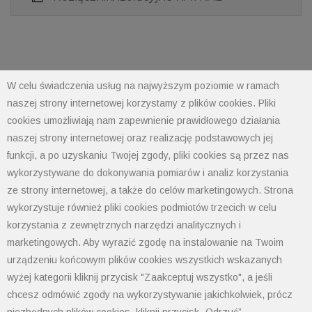
W celu świadczenia usług na najwyższym poziomie w ramach
naszej strony internetowej korzystamy z plików cookies. Pliki
cookies umożliwiają nam zapewnienie prawidłowego działania
POLIMET S. Kij spółka jawna
naszej strony internetowej oraz realizację podstawowych jej
43-300 Bielsko-Biała ul. Grażyńskiego 74
funkcji, a po uzyskaniu Twojej zgody, pliki cookies są przez nas
wykorzystywane do dokonywania pomiarów i analiz korzystania
ze strony internetowej, a także do celów marketingowych. Strona
Polityka prywatności
Polityka cookies
wykorzystuje również pliki cookies podmiotów trzecich w celu
Informacja od administratora danych
korzystania z zewnętrznych narzędzi analitycznych i
Informacje GPSR
marketingowych. Aby wyrazić zgodę na instalowanie na Twoim
Ogólne warunki sprzedaży
urządzeniu końcowym plików cookies wszystkich wskazanych
tel: 33 497-77-77
wyżej kategorii kliknij przycisk "Zaakceptuj wszystko", a jeśli
fax: 33 497-77-10
chcesz odmówić zgody na wykorzystywanie jakichkolwiek, prócz
email:
biuro@polimet.com.pl