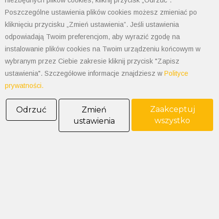
niezbędnych plików cookies, kliknij przycisk „Odrzuć”.
Poszczególne ustawienia plików cookies możesz zmieniać po
Godziny otwarcia: 7:30-15:30
kliknięciu przycisku „Zmień ustawienia”. Jeśli ustawienia
NIP: 547-008-67-86
odpowiadają Twoim preferencjom, aby wyrazić zgodę na
KRS: 0000003533
instalowanie plików cookies na Twoim urządzeniu końcowym w
REGON: 070008398
wybranym przez Ciebie zakresie kliknij przycisk "Zapisz
POLIMET S. Kij spółka jawna
Oddział Dąbrowa Górnicza
ustawienia". Szczegółowe informacje znajdziesz w
Polityce
prywatności.
41-300 Dąbrowa Górnicza
Aleja Józefa Piłsudskiego 89
Zaakceptuj
Odrzuć
Zmień
Tel. 32 268 50 99
wszystko
ustawienia
kom. 538-208-100
dabrowa@polimet.com.pl
POLIMET S. Kij spółka jawna
Oddział Katowice
40-584 Katowice
ul. Żeliwna 26
tel: 32 205-03-50 do 52