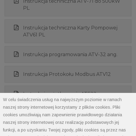
Instrukcja techniczna ATV-71 do 500kW
PL
Instrukcja techniczna Karty Pompowej
ATV61 PL
Instrukcja programowania ATV-32 ang.
Instrukcja Protokołu Modbus ATV12
Instrukcja użytkowania ATS22
W celu świadczenia usług na najwyższym poziomie w ramach
naszej strony internetowej korzystamy z plików cookies. Pliki
DTR -softstart ATS01N1_FT
cookies umożliwiają nam zapewnienie prawidłowego działania
naszej strony internetowej oraz realizację podstawowych jej
funkcji, a po uzyskaniu Twojej zgody, pliki cookies są przez nas
DTR -softstart ATS01N2_LU-QN-RT