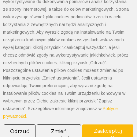
wykorzystywane do dokonywania pomiarów i analiz korzystania
ze strony internetowej, a także do celów marketingowych. Strona
wykorzystuje również pliki cookies podmiotów trzecich w celu
DTR -softstart ATS01N2_LY-Q
korzystania z zewnętrznych narzędzi analitycznych i
marketingowych. Aby wyrazić zgodę na instalowanie na Twoim
Instrukcja Programowania Zelio Logic
urządzeniu końcowym plików cookies wszystkich wskazanych
wyżej kategorii kliknij przycisk "Zaakceptuj wszystko", a jeśli
chcesz odmówić zgody na wykorzystywanie jakichkolwiek, prócz
Instrukcja techniczna Altistart 48
niezbędnych plików cookies, kliknij przycisk „Odrzuć”.
Poszczególne ustawienia plików cookies możesz zmieniać po
kliknięciu przycisku „Zmień ustawienia”. Jeśli ustawienia
odpowiadają Twoim preferencjom, aby wyrazić zgodę na
instalowanie plików cookies na Twoim urządzeniu końcowym w
wybranym przez Ciebie zakresie kliknij przycisk "Zapisz
ustawienia". Szczegółowe informacje znajdziesz w
Polityce
prywatności.
POLIMET S. Kij spółka jawna
43-300 Bielsko-Biała ul. Grażyńskiego 74
Zaakceptuj
Odrzuć
Zmień