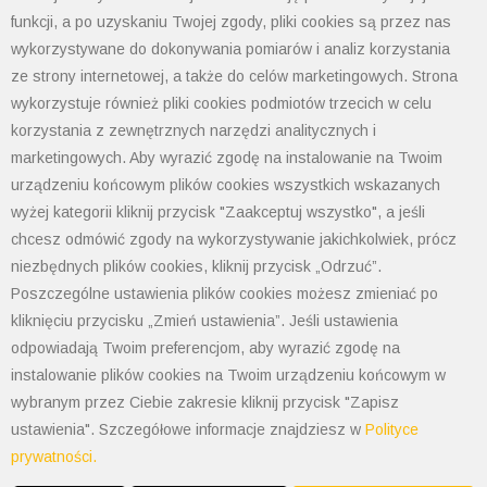
adaptery montażowe, LPXAU120 do serii plastikowej LPC
funkcji, a po uzyskaniu Twojej zgody, pliki cookies są przez nas
oraz LPXAU120M do serii metalowej LPS i LPF. Styki ze
wykorzystywane do dokonywania pomiarów i analiz korzystania
względu na połączenie elektryczne występują w
ze strony internetowej, a także do celów marketingowych. Strona
wykonaniu z zaciskami śrubowymi i sprężynowymi
wykorzystuje również pliki cookies podmiotów trzecich w celu
(ograniczony zakres). Ze względu na montaż styki
korzystania z zewnętrznych narzędzi analitycznych i
występują do montażu czołowego do adaptera na
marketingowych. Aby wyrazić zgodę na instalowanie na Twoim
urządzeniu końcowym plików cookies wszystkich wskazanych
zatrzask oraz do montażu szynowego do podstawy kaset
wyżej kategorii kliknij przycisk "Zaakceptuj wszystko", a jeśli
sterowniczych LPZ. Bloki stykowe są wspólne da cełej
chcesz odmówić zgody na wykorzystywanie jakichkolwiek, prócz
serii Platinum. Istnieje możliwość montażu do 9 zestyków.
niezbędnych plików cookies, kliknij przycisk „Odrzuć”.
Montaż styków na adapterze dokonuje się na zatrzask.
Poszczególne ustawienia plików cookies możesz zmieniać po
kliknięciu przycisku „Zmień ustawienia”. Jeśli ustawienia
odpowiadają Twoim preferencjom, aby wyrazić zgodę na
instalowanie plików cookies na Twoim urządzeniu końcowym w
wybranym przez Ciebie zakresie kliknij przycisk "Zapisz
ustawienia". Szczegółowe informacje znajdziesz w
Polityce
prywatności.