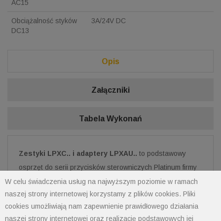
AC15
Obciążalność styków
3A/24V DC
DC13
Opis
Załączniki
Tabela Wykonań
Zestyki LPXC.. i adaptery LPXAU..
to podstawowy
osprzęt do serii przycisków sterowniczych Platinum firmy
Lovato Electric. Adaptery i styki uzupełnione o napędy
W celu świadczenia usług na najwyższym poziomie w ramach
naszej strony internetowej korzystamy z plików cookies. Pliki
przycisków sterowniczych stanowią kompletne przyciski
cookies umożliwiają nam zapewnienie prawidłowego działania
aparatury pulpitowej serii Platinum. Seria obejmuje dwa
naszej strony internetowej oraz realizację podstawowych jej