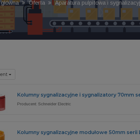
 główna
Oferta
Aparatura pulpitowa i sygnalizacy
cent
Kolumny sygnalizacyjne i sygnalizatory 70mm 
Producent: Schneider Electric
Kolumny sygnalizacyjne modułowe 50mm serii