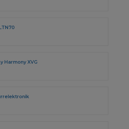
 LTN70
asy Harmony XVG
rrelektronik