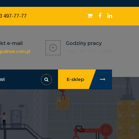
3 497-77-77
kt e-mail
Godziny pracy
polimet.com.pl
Pon. - Pt. 7:30 – 15:30
E-sklep
owi