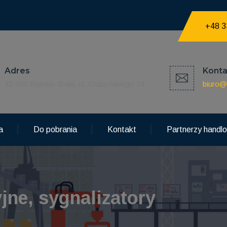
+48 3
Adres
Konta
43-300 Bielsko-Biała, ul. Grażyńskiego 74
biuro@
a
Do pobrania
Kontakt
Partnerzy handl
jne, sygnalizatory