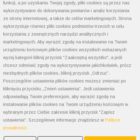
Ogólne warunki sprzedaży
funkcji, a po uzyskaniu Twojej zgody, pliki cookies są przez nas
tel: 33 497-77-77
wykorzystywane do dokonywania pomiarów i analiz korzystania
fax: 33 497-77-10
ze strony internetowej, a także do celów marketingowych. Strona
email:
biuro@polimet.com.pl
wykorzystuje również pliki cookies podmiotów trzecich w celu
korzystania z zewnętrznych narzędzi analitycznych i
Godziny otwarcia: 7:30-15:30
marketingowych. Aby wyrazić zgodę na instalowanie na Twoim
NIP: 547-008-67-86
urządzeniu końcowym plików cookies wszystkich wskazanych
KRS: 0000003533
wyżej kategorii kliknij przycisk "Zaakceptuj wszystko", a jeśli
REGON: 070008398
chcesz odmówić zgody na wykorzystywanie jakichkolwiek, prócz
POLIMET S. Kij spółka jawna
niezbędnych plików cookies, kliknij przycisk „Odrzuć”.
Oddział Dąbrowa Górnicza
Poszczególne ustawienia plików cookies możesz zmieniać po
kliknięciu przycisku „Zmień ustawienia”. Jeśli ustawienia
41-300 Dąbrowa Górnicza
Aleja Józefa Piłsudskiego 89
odpowiadają Twoim preferencjom, aby wyrazić zgodę na
Tel. 32 268 50 99
instalowanie plików cookies na Twoim urządzeniu końcowym w
kom. 538-208-100
wybranym przez Ciebie zakresie kliknij przycisk "Zapisz
dabrowa@polimet.com.pl
ustawienia". Szczegółowe informacje znajdziesz w
Polityce
POLIMET S. Kij spółka jawna
prywatności.
Oddział Katowice