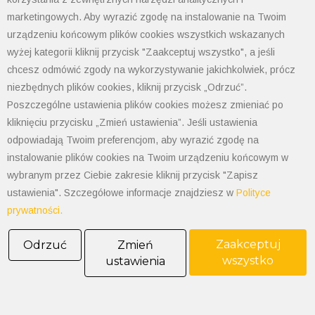
serii LED 025 Ecoline
marketingowych. Aby wyrazić zgodę na instalowanie na Twoim
Producent: Stego
urządzeniu końcowym plików cookies wszystkich wskazanych
wyżej kategorii kliknij przycisk "Zaakceptuj wszystko", a jeśli
chcesz odmówić zgody na wykorzystywanie jakichkolwiek, prócz
niezbędnych plików cookies, kliknij przycisk „Odrzuć”.
Poszczególne ustawienia plików cookies możesz zmieniać po
kliknięciu przycisku „Zmień ustawienia”. Jeśli ustawienia
odpowiadają Twoim preferencjom, aby wyrazić zgodę na
instalowanie plików cookies na Twoim urządzeniu końcowym w
wybranym przez Ciebie zakresie kliknij przycisk "Zapisz
POLIMET S. Kij spółka jawna
43-300 Bielsko-Biała ul. Grażyńskiego 74
ustawienia". Szczegółowe informacje znajdziesz w
Polityce
prywatności.
Polityka prywatności
Zaakceptuj
Odrzuć
Zmień
Polityka cookies
wszystko
ustawienia
Informacja od administratora danych
Informacje GPSR
Ogólne warunki sprzedaży
tel: 33 497-77-77