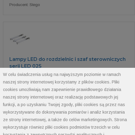
Producent: Stego
Lampy LED do rozdzielnic i szaf sterowniczych
serii LED 025
W celu świadczenia usług na najwyższym poziomie w ramach
Producent: Stego
naszej strony internetowej korzystamy z plików cookies. Pliki
cookies umożliwiają nam zapewnienie prawidłowego działania
naszej strony internetowej oraz realizację podstawowych jej
funkcji, a po uzyskaniu Twojej zgody, pliki cookies są przez nas
wykorzystywane do dokonywania pomiarów i analiz korzystania
ze strony internetowej, a także do celów marketingowych. Strona
wykorzystuje również pliki cookies podmiotów trzecich w celu
Lampy LED do rozdzielnic i szaf sterowniczych
korzystania z zewnętrznych narzędzi analitycznych i