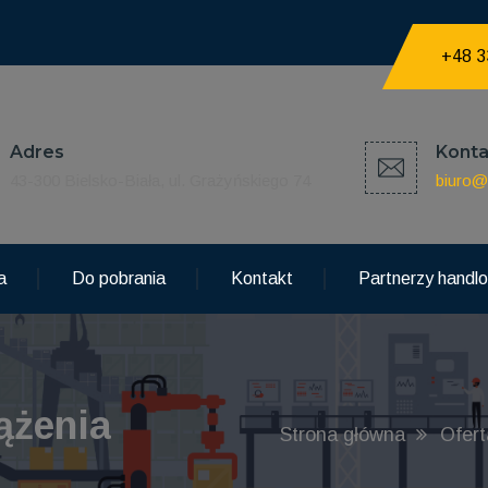
+48 3
Adres
Konta
43-300 Bielsko-Biała, ul. Grażyńskiego 74
biuro@
a
Do pobrania
Kontakt
Partnerzy handl
ążenia
Strona główna
Ofert