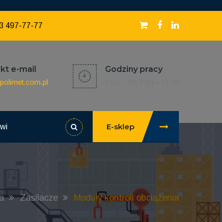
3 497-77-77
kt e-mail
Godziny pracy
polimet.com.pl
Pon. - Pt. 7:30 – 15:30
E-sklep
owi
a
Zasilacze
Moduły kontroli obciążenia