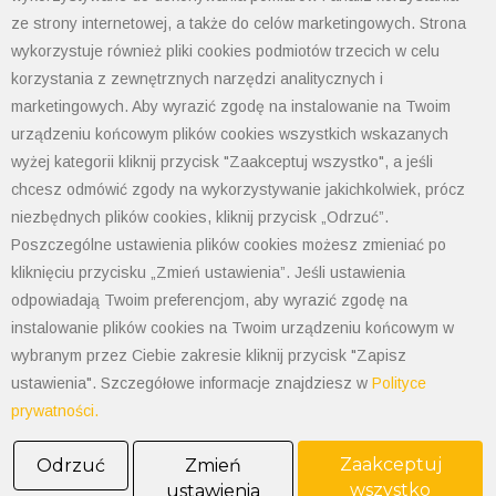
email:
biuro@polimet.com.pl
ze strony internetowej, a także do celów marketingowych. Strona
wykorzystuje również pliki cookies podmiotów trzecich w celu
Godziny otwarcia: 7:30-15:30
korzystania z zewnętrznych narzędzi analitycznych i
NIP: 547-008-67-86
marketingowych. Aby wyrazić zgodę na instalowanie na Twoim
KRS: 0000003533
urządzeniu końcowym plików cookies wszystkich wskazanych
REGON: 070008398
wyżej kategorii kliknij przycisk "Zaakceptuj wszystko", a jeśli
POLIMET S. Kij spółka jawna
chcesz odmówić zgody na wykorzystywanie jakichkolwiek, prócz
Oddział Dąbrowa Górnicza
niezbędnych plików cookies, kliknij przycisk „Odrzuć”.
Poszczególne ustawienia plików cookies możesz zmieniać po
41-300 Dąbrowa Górnicza
Aleja Józefa Piłsudskiego 89
kliknięciu przycisku „Zmień ustawienia”. Jeśli ustawienia
Tel. 32 268 50 99
odpowiadają Twoim preferencjom, aby wyrazić zgodę na
kom. 538-208-100
instalowanie plików cookies na Twoim urządzeniu końcowym w
dabrowa@polimet.com.pl
wybranym przez Ciebie zakresie kliknij przycisk "Zapisz
POLIMET S. Kij spółka jawna
ustawienia". Szczegółowe informacje znajdziesz w
Polityce
Oddział Katowice
prywatności.
40-584 Katowice
Zaakceptuj
Odrzuć
Zmień
ul. Żeliwna 26
wszystko
ustawienia