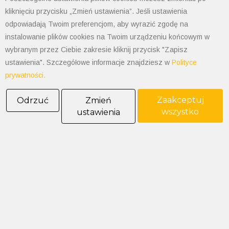
NIP: 547-008-67-86
kliknięciu przycisku „Zmień ustawienia”. Jeśli ustawienia
KRS: 0000003533
odpowiadają Twoim preferencjom, aby wyrazić zgodę na
REGON: 070008398
instalowanie plików cookies na Twoim urządzeniu końcowym w
POLIMET S. Kij spółka jawna
wybranym przez Ciebie zakresie kliknij przycisk "Zapisz
Oddział Dąbrowa Górnicza
ustawienia". Szczegółowe informacje znajdziesz w
Polityce
prywatności.
41-300 Dąbrowa Górnicza
Aleja Józefa Piłsudskiego 89
Tel. 32 268 50 99
Zaakceptuj
Odrzuć
Zmień
kom. 538-208-100
wszystko
ustawienia
dabrowa@polimet.com.pl
POLIMET S. Kij spółka jawna
Oddział Katowice
40-584 Katowice
ul. Żeliwna 26
tel: 32 205-03-50 do 52
fax: 32 251-09-75
katowice@polimet.com.pl