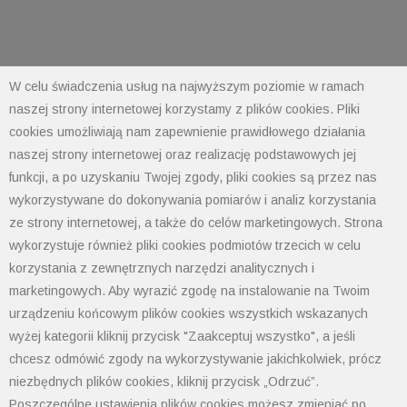
W celu świadczenia usług na najwyższym poziomie w ramach
naszej strony internetowej korzystamy z plików cookies. Pliki
cookies umożliwiają nam zapewnienie prawidłowego działania
POLIMET S. Kij spółka jawna
43-300 Bielsko-Biała ul. Grażyńskiego 74
naszej strony internetowej oraz realizację podstawowych jej
funkcji, a po uzyskaniu Twojej zgody, pliki cookies są przez nas
wykorzystywane do dokonywania pomiarów i analiz korzystania
Polityka prywatności
ze strony internetowej, a także do celów marketingowych. Strona
Polityka cookies
wykorzystuje również pliki cookies podmiotów trzecich w celu
Informacja od administratora danych
korzystania z zewnętrznych narzędzi analitycznych i
Informacje GPSR
Ogólne warunki sprzedaży
marketingowych. Aby wyrazić zgodę na instalowanie na Twoim
tel: 33 497-77-77
urządzeniu końcowym plików cookies wszystkich wskazanych
fax: 33 497-77-10
wyżej kategorii kliknij przycisk "Zaakceptuj wszystko", a jeśli
email:
biuro@polimet.com.pl
chcesz odmówić zgody na wykorzystywanie jakichkolwiek, prócz
niezbędnych plików cookies, kliknij przycisk „Odrzuć”.
Godziny otwarcia: 7:30-15:30
Poszczególne ustawienia plików cookies możesz zmieniać po