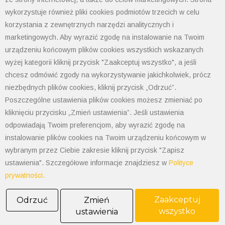
wykorzystuje również pliki cookies podmiotów trzecich w celu
POLIMET S. Kij spółka jawna
korzystania z zewnętrznych narzędzi analitycznych i
43-300 Bielsko-Biała ul. Grażyńskiego 74
marketingowych. Aby wyrazić zgodę na instalowanie na Twoim
urządzeniu końcowym plików cookies wszystkich wskazanych
Polityka prywatności
wyżej kategorii kliknij przycisk "Zaakceptuj wszystko", a jeśli
Polityka cookies
chcesz odmówić zgody na wykorzystywanie jakichkolwiek, prócz
Informacja od administratora danych
niezbędnych plików cookies, kliknij przycisk „Odrzuć”.
Informacje GPSR
Poszczególne ustawienia plików cookies możesz zmieniać po
Ogólne warunki sprzedaży
kliknięciu przycisku „Zmień ustawienia”. Jeśli ustawienia
tel: 33 497-77-77
odpowiadają Twoim preferencjom, aby wyrazić zgodę na
fax: 33 497-77-10
instalowanie plików cookies na Twoim urządzeniu końcowym w
email:
biuro@polimet.com.pl
wybranym przez Ciebie zakresie kliknij przycisk "Zapisz
Godziny otwarcia: 7:30-15:30
ustawienia". Szczegółowe informacje znajdziesz w
Polityce
NIP: 547-008-67-86
prywatności.
KRS: 0000003533
REGON: 070008398
Zaakceptuj
Odrzuć
Zmień
POLIMET S. Kij spółka jawna
wszystko
ustawienia
Oddział Dąbrowa Górnicza