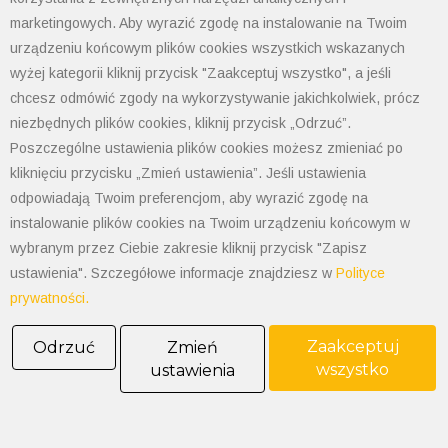
rozbudowany wyłącznik nadprądowy, który:
marketingowych. Aby wyrazić zgodę na instalowanie na Twoim
Zabezpiecza silnik elektryczny przed przeciążeniem i
urządzeniu końcowym plików cookies wszystkich wskazanych
zwarciem
– reaguje zarówno na długotrwałe przeciążenia
wyżej kategorii kliknij przycisk "Zaakceptuj wszystko", a jeśli
(np. zbyt duże obciążenie mechaniczne), jak i nagłe prądy
chcesz odmówić zgody na wykorzystywanie jakichkolwiek, prócz
zwarciowe.
niezbędnych plików cookies, kliknij przycisk „Odrzuć”.
Rozłącza obwód przy zaniku jednej lub więcej faz
–
Poszczególne ustawienia plików cookies możesz zmieniać po
zapobiegając przegrzaniu silnika.
kliknięciu przycisku „Zmień ustawienia”. Jeśli ustawienia
Umożliwia wybór klasy zabezpieczenia (wyzwalania)
–
odpowiadają Twoim preferencjom, aby wyrazić zgodę na
dopasowuje charakterystykę działania wyłącznika do
instalowanie plików cookies na Twoim urządzeniu końcowym w
konkretnego silnika i specyfiki jego pracy (np. ciężki rozruch,
wybranym przez Ciebie zakresie kliknij przycisk "Zapisz
częste załączanie).
ustawienia". Szczegółowe informacje znajdziesz w
Polityce
Posiada regulowany prąd zadziałania zabezpieczenia
–
prywatności.
dopasowuje natężenie prądu, przy którym wyłącznik
zareaguje, do prądu znamionowego danego silnika.
Zaakceptuj
Odrzuć
Zmień
wszystko
Standardowy w
yłącznik silnikowy
ustawienia
(np. Schneider Electric serii
GV2ME / GV3P) jest urządzeniem trójfazowym, ale można go
stosować również do zabezpieczenia silników elektrycznych
jednofazowych. Wymaga to jednak połączenia wszystkich trzech