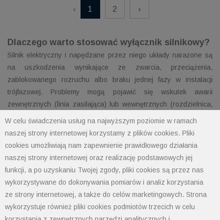
1
2
›
‹
Dlaczego warto stosować wyłącznik silnikowy?
Silnik elektryczny i napędzane przez niego układy narażone są
na uszkodzenia wynikające ze zwarcia, przeciążenia,
zablokowanego rozruchu albo braku jednej fazy w instalacji
trójfazowej. Problemy mogą pojawić się wskutek awarii
zewnętrznych (linia zasilająca) lub wewnętrznych (rozdzielnica,
okablowanie). Potencjalnym szkodom można łatwo zapobiec –
W celu świadczenia usług na najwyższym poziomie w ramach
instalując wyłącznik silnikowy, potocznie zwany przeciążeniówką
naszej strony internetowej korzystamy z plików cookies. Pliki
lub termikiem.
cookies umożliwiają nam zapewnienie prawidłowego działania
naszej strony internetowej oraz realizację podstawowych jej
W e-polimet oferujemy sprawdzone wyłączniki silnikowe oraz
funkcji, a po uzyskaniu Twojej zgody, pliki cookies są przez nas
akcesoria do nich, pochodzące od renomowanych producentów:
wykorzystywane do dokonywania pomiarów i analiz korzystania
Schneider Electric, ABB i Lovato Electric.
ze strony internetowej, a także do celów marketingowych. Strona
Jak działa
wyłącznik silnikowy
?
wykorzystuje również pliki cookies podmiotów trzecich w celu
W uproszczeniu można przyjąć, że wyłącznik silnikowy to
korzystania z zewnętrznych narzędzi analitycznych i