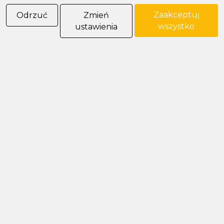
POLIMET S. Kij spółka jawna
Zaakceptuj
Odrzuć
Zmień
43-300 Bielsko-Biała ul. Grażyńskiego 74
wszystko
ustawienia
Polityka prywatności
Polityka cookies
Informacja od administratora danych
Informacje GPSR
Ogólne warunki sprzedaży
tel: 33 497-77-77
fax: 33 497-77-10
email:
biuro@polimet.com.pl
Godziny otwarcia: 7:30-15:30
NIP: 547-008-67-86
KRS: 0000003533
REGON: 070008398
POLIMET S. Kij spółka jawna
Oddział Dąbrowa Górnicza