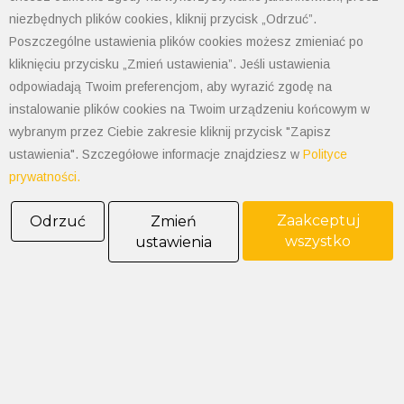
fax: 33 497-77-10
niezbędnych plików cookies, kliknij przycisk „Odrzuć”.
email:
biuro@polimet.com.pl
Poszczególne ustawienia plików cookies możesz zmieniać po
Godziny otwarcia: 7:30-15:30
kliknięciu przycisku „Zmień ustawienia”. Jeśli ustawienia
NIP: 547-008-67-86
odpowiadają Twoim preferencjom, aby wyrazić zgodę na
KRS: 0000003533
instalowanie plików cookies na Twoim urządzeniu końcowym w
REGON: 070008398
wybranym przez Ciebie zakresie kliknij przycisk "Zapisz
POLIMET S. Kij spółka jawna
ustawienia". Szczegółowe informacje znajdziesz w
Polityce
Oddział Dąbrowa Górnicza
prywatności.
41-300 Dąbrowa Górnicza
Zaakceptuj
Odrzuć
Zmień
Aleja Józefa Piłsudskiego 89
wszystko
ustawienia
Tel. 32 268 50 99
kom. 538-208-100
dabrowa@polimet.com.pl
POLIMET S. Kij spółka jawna
Oddział Katowice
40-584 Katowice
ul. Żeliwna 26