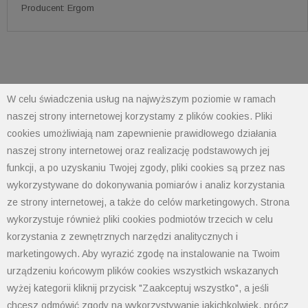
Producent: Ergom
W celu świadczenia usług na najwyższym poziomie w ramach
naszej strony internetowej korzystamy z plików cookies. Pliki
cookies umożliwiają nam zapewnienie prawidłowego działania
naszej strony internetowej oraz realizację podstawowych jej
POLIMET S. Kij spółka jawna
funkcji, a po uzyskaniu Twojej zgody, pliki cookies są przez nas
43-300 Bielsko-Biała ul. Grażyńskiego 74
wykorzystywane do dokonywania pomiarów i analiz korzystania
ze strony internetowej, a także do celów marketingowych. Strona
Polityka prywatności
wykorzystuje również pliki cookies podmiotów trzecich w celu
Polityka cookies
korzystania z zewnętrznych narzędzi analitycznych i
Informacja od administratora danych
marketingowych. Aby wyrazić zgodę na instalowanie na Twoim
Informacje GPSR
urządzeniu końcowym plików cookies wszystkich wskazanych
Ogólne warunki sprzedaży
wyżej kategorii kliknij przycisk "Zaakceptuj wszystko", a jeśli
tel: 33 497-77-77
chcesz odmówić zgody na wykorzystywanie jakichkolwiek, prócz