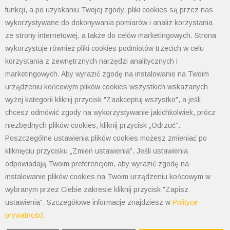
funkcji, a po uzyskaniu Twojej zgody, pliki cookies są przez nas
wykorzystywane do dokonywania pomiarów i analiz korzystania
ze strony internetowej, a także do celów marketingowych. Strona
wykorzystuje również pliki cookies podmiotów trzecich w celu
Jednofazowe sterowniki mocy RSR92
korzystania z zewnętrznych narzędzi analitycznych i
(regulacja kąta fazowego obciążenia)
marketingowych. Aby wyrazić zgodę na instalowanie na Twoim
Producent: Relpol
urządzeniu końcowym plików cookies wszystkich wskazanych
wyżej kategorii kliknij przycisk "Zaakceptuj wszystko", a jeśli
chcesz odmówić zgody na wykorzystywanie jakichkolwiek, prócz
niezbędnych plików cookies, kliknij przycisk „Odrzuć”.
Poszczególne ustawienia plików cookies możesz zmieniać po
kliknięciu przycisku „Zmień ustawienia”. Jeśli ustawienia
odpowiadają Twoim preferencjom, aby wyrazić zgodę na
Jednofazowe, panelowe przekaźniki
instalowanie plików cookies na Twoim urządzeniu końcowym w
półprzewodnikowe serii 77.x1
wybranym przez Ciebie zakresie kliknij przycisk "Zapisz
Producent: Finder
ustawienia". Szczegółowe informacje znajdziesz w
Polityce
prywatności.