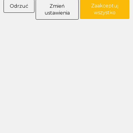
Zaakceptuj
Odrzuć
Zmień
wszystko
ustawienia
Miniaturowe przekaźniki półprzewodnikowe
RSR32
Producent: Relpol
Miniaturowe przekaźniki półprzewodnikowe
RSR35
Producent: Relpol