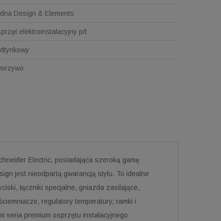
dna Design & Elements
przęt elektroinstalacyjny p/t
dtynkowy
orzywo
Schneider Electric, posiadająca szeroką gamę
gn jest nieodpartą gwarancją stylu. To idealne
ciski, łączniki specjalne, gniazda zasilające,
ciemniacze, regulatory temperatury, ramki i
i seria premium osprzętu instalacyjnego