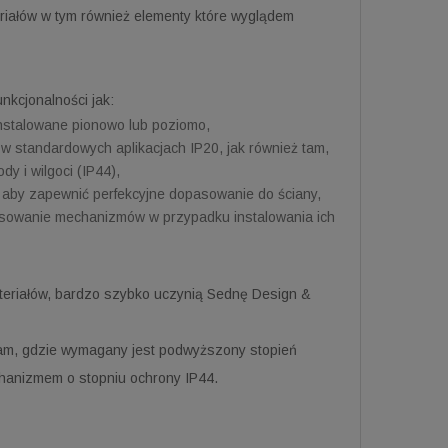
eriałów w tym również elementy które wyglądem
unkcjonalności jak:
instalowane pionowo lub poziomo,
 standardowych aplikacjach IP20, jak również tam,
 i wilgoci (IP44),
aby zapewnić perfekcyjne dopasowanie do ściany,
asowanie mechanizmów w przypadku instalowania ich
ateriałów, bardzo szybko uczynią Sednę Design &
am, gdzie wymagany jest podwyższony stopień
hanizmem o stopniu ochrony IP44.