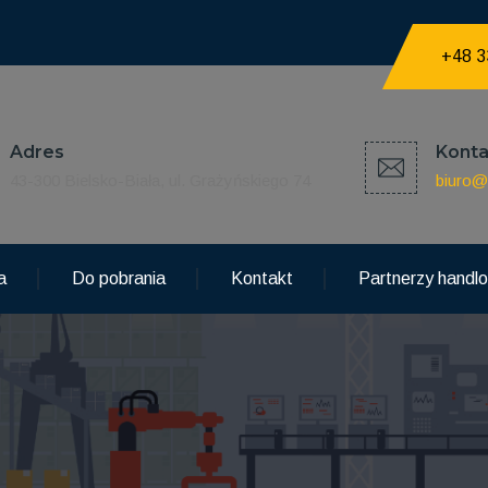
+48 3
Adres
Konta
43-300 Bielsko-Biała, ul. Grażyńskiego 74
biuro@
a
Do pobrania
Kontakt
Partnerzy handl