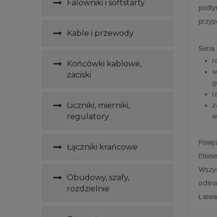
Falowniki i softstarty
podty
przyp
Kable i przewody
Seria
r
Końcówki kablowe,
w
zaciski
g
r
Liczniki, mierniki,
z
regulatory
w
Powyż
Łączniki krańcowe
Eleme
Wszys
Obudowy, szafy,
ochro
rozdzielnie
Łatwa