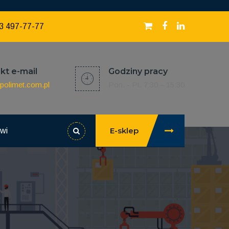
3 497-77-77
kt e-mail
Godziny pracy
polimet.com.pl
Pon. - Pt. 7:30 – 15:30
E-sklep
owi