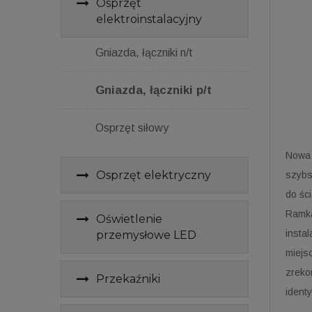
Osprzęt
elektroinstalacyjny
Gniazda, łączniki n/t
Gniazda, łączniki p/t
Osprzęt siłowy
Nowa 
Osprzęt elektryczny
szybs
do śc
Ramka
Oświetlenie
insta
przemysłowe LED
miejs
zreko
Przekaźniki
ident