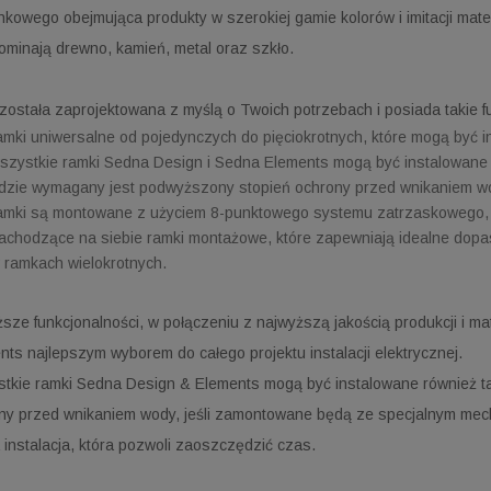
nkowego obejmująca produkty w szerokiej gamie kolorów i imitacji mat
ominają drewno, kamień, metal oraz szkło.
 została zaprojektowana z myślą o Twoich potrzebach i posiada takie f
amki uniwersalne od pojedynczych do pięciokrotnych, które mogą być 
szystkie ramki Sedna Design i Sedna Elements mogą być instalowane w
dzie wymagany jest podwyższony stopień ochrony przed wnikaniem wody
amki są montowane z użyciem 8-punktowego systemu zatrzaskowego, 
achodzące na siebie ramki montażowe, które zapewniają idealne dop
 ramkach wielokrotnych.
sze funkcjonalności, w połączeniu z najwyższą jakością produkcji i m
nts najlepszym wyborem do całego projektu instalacji elektrycznej.
tkie ramki Sedna Design & Elements mogą być instalowane również t
ny przed wnikaniem wody, jeśli zamontowane będą ze specjalnym mec
 instalacja, która pozwoli zaoszczędzić czas.