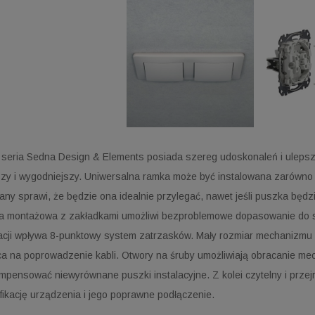
seria Sedna Design & Elements posiada szereg udoskonaleń i ulepsz
zy i wygodniejszy. Uniwersalna ramka może być instalowana zarówno 
iany sprawi, że będzie ona idealnie przylegać, nawet jeśli puszka bę
 montażowa z zakładkami umożliwi bezproblemowe dopasowanie do si
lacji wpływa 8-punktowy system zatrzasków. Mały rozmiar mechanizmu s
ca na poprowadzenie kabli. Otwory na śruby umożliwiają obracanie m
mpensować niewyrównane puszki instalacyjne. Z kolei czytelny i prze
yfikację urządzenia i jego poprawne podłączenie.