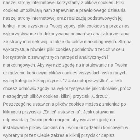
naszej strony internetowej korzystamy z plików cookies. Pliki
przemysłowych. Pomimo zastosowania nowej technologii
cookies umożliwiają nam zapewnienie prawidłowego działania
LED o bardzo wysokiej jasności, brak jest efektu
naszej strony internetowej oraz realizację podstawowych jej
oślepienia. Lampę można wyłączyć lub ustawić jasność na
funkcji, a po uzyskaniu Twojej zgody, pliki cookies są przez nas
50% lub 100% za pomocą mikroprzełącznika I-0-II.
wykorzystywane do dokonywania pomiarów i analiz korzystania
ze strony internetowej, a także do celów marketingowych. Strona
Metalowe obudowy lamp o stopniu ochrony IP50
wykorzystuje również pliki cookies podmiotów trzecich w celu
zapewniają wysoką wytrzymałość i doskonale sprawdzają
korzystania z zewnętrznych narzędzi analitycznych i
się w wielu aplikacjach np. do oświetlenia
marketingowych. Aby wyrazić zgodę na instalowanie na Twoim
stanowiskowego, zadaniowego i oświetlenia maszyn.
urządzeniu końcowym plików cookies wszystkich wskazanych
Zależnie od wersji długości, strumień świetlny wynosi od
wyżej kategorii kliknij przycisk "Zaakceptuj wszystko", a jeśli
600 do 2400 lumenów. Seria WLB32 występuje w wersji
chcesz odmówić zgody na wykorzystywanie jakichkolwiek, prócz
zasilania 24V DC (12...30V DC) oraz w wersji na prąd
niezbędnych plików cookies, kliknij przycisk „Odrzuć”.
zmienny 230V AC. Montaż na zatrzaski lub osobno
Poszczególne ustawienia plików cookies możesz zmieniać po
kliknięciu przycisku „Zmień ustawienia”. Jeśli ustawienia
zamawiane uchwyty magnetyczne lub kątowe.
odpowiadają Twoim preferencjom, aby wyrazić zgodę na
instalowanie plików cookies na Twoim urządzeniu końcowym w
wybranym przez Ciebie zakresie kliknij przycisk "Zapisz