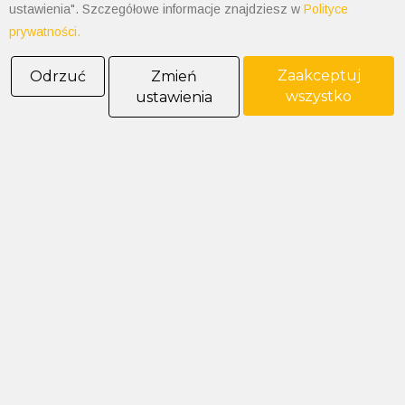
ustawienia". Szczegółowe informacje znajdziesz w
Polityce
prywatności.
Zaakceptuj
Odrzuć
Zmień
wszystko
ustawienia
POLIMET S. Kij spółka jawna
43-300 Bielsko-Biała ul. Grażyńskiego 74
Polityka prywatności
Polityka cookies
Informacja od administratora danych
Informacje GPSR
Ogólne warunki sprzedaży
tel: 33 497-77-77
fax: 33 497-77-10
email:
biuro@polimet.com.pl
Godziny otwarcia: 7:30-15:30
NIP: 547-008-67-86
KRS: 0000003533