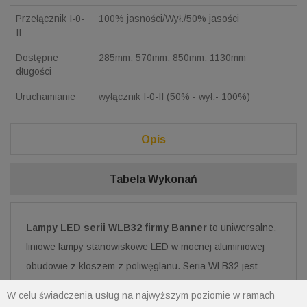
Przełącznik I-0-
100% jasności/Wył./50% jasości
II
Dostępne
285mm, 570mm, 850mm, 1130mm
długości
Uruchamianie
wyłącznik I-0-II (50% - wył.- 100%)
Opis
Tabela Wykonań
Lampy LED serii WLB32 firmy Banner
to uniwersalne,
liniowe lampy stanowiskowe LED w mocnej aluminiowej
obudowie z kloszem z poliwęglanu. Seria WLB32 jest
efektywnym energetycznie oświetleniem roboczym LED,
W celu świadczenia usług na najwyższym poziomie w ramach
które doskonale nadaje się do zastosowań