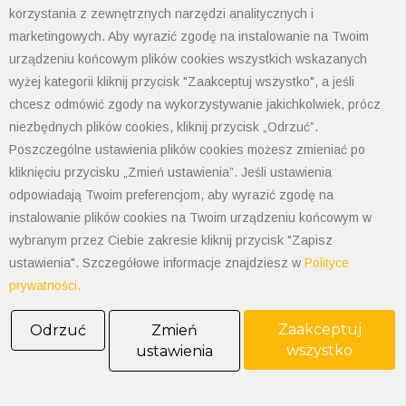
korzystania z zewnętrznych narzędzi analitycznych i
marketingowych. Aby wyrazić zgodę na instalowanie na Twoim
urządzeniu końcowym plików cookies wszystkich wskazanych
wyżej kategorii kliknij przycisk "Zaakceptuj wszystko", a jeśli
chcesz odmówić zgody na wykorzystywanie jakichkolwiek, prócz
niezbędnych plików cookies, kliknij przycisk „Odrzuć”.
Poszczególne ustawienia plików cookies możesz zmieniać po
kliknięciu przycisku „Zmień ustawienia”. Jeśli ustawienia
odpowiadają Twoim preferencjom, aby wyrazić zgodę na
instalowanie plików cookies na Twoim urządzeniu końcowym w
wybranym przez Ciebie zakresie kliknij przycisk "Zapisz
POLIMET S. Kij spółka jawna
ustawienia". Szczegółowe informacje znajdziesz w
Polityce
43-300 Bielsko-Biała ul. Grażyńskiego 74
prywatności.
Polityka prywatności
Zaakceptuj
Odrzuć
Zmień
Polityka cookies
wszystko
ustawienia
Informacja od administratora danych
Informacje GPSR