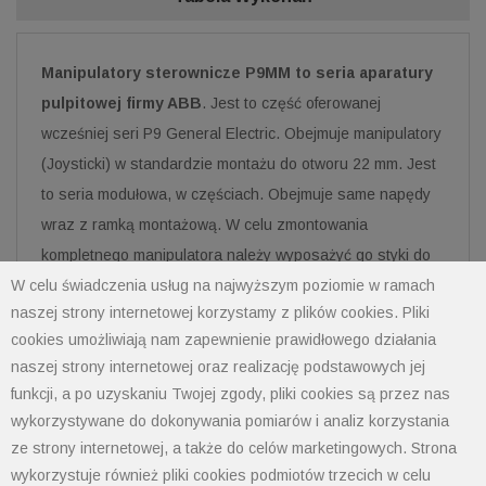
Manipulatory sterownicze P9MM to seria aparatury
pulpitowej firmy ABB
. Jest to część oferowanej
wcześniej seri P9 General Electric. Obejmuje manipulatory
(Joysticki) w standardzie montażu do otworu 22 mm. Jest
to seria modułowa, w częściach. Obejmuje same napędy
wraz z ramką montażową. W celu zmontowania
kompletnego manipulatora należy wyposażyć go styki do
W celu świadczenia usług na najwyższym poziomie w ramach
serii P9 (P9B10VN dla 2-pozycyjnych i P9B11VN dla 4-
naszej strony internetowej korzystamy z plików cookies. Pliki
pozycyjnych). Seria P9MM firmy ABB to seria o wysokich
cookies umożliwiają nam zapewnienie prawidłowego działania
walorach użytkowych przeznaczona do zastosowań
naszej strony internetowej oraz realizację podstawowych jej
przemysłowych.
funkcji, a po uzyskaniu Twojej zgody, pliki cookies są przez nas
wykorzystywane do dokonywania pomiarów i analiz korzystania
Wymiary (mm, cale):
ze strony internetowej, a także do celów marketingowych. Strona
wykorzystuje również pliki cookies podmiotów trzecich w celu