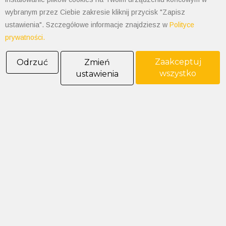
wybranym przez Ciebie zakresie kliknij przycisk "Zapisz
ustawienia". Szczegółowe informacje znajdziesz w
Polityce
prywatności.
Zaakceptuj
Odrzuć
Zmień
wszystko
ustawienia
POLIMET S. Kij spółka jawna
43-300 Bielsko-Biała ul. Grażyńskiego 74
Polityka prywatności
Polityka cookies
Informacja od administratora danych
Informacje GPSR
Ogólne warunki sprzedaży
tel: 33 497-77-77
fax: 33 497-77-10
email:
biuro@polimet.com.pl