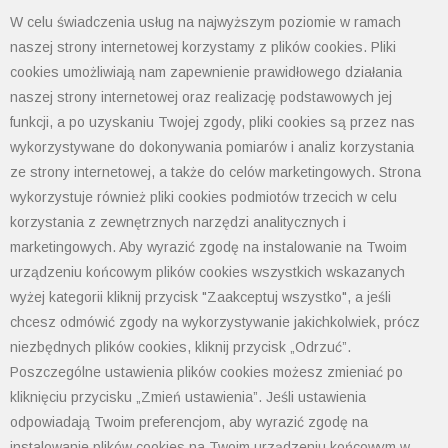
znamionowych od 50 do 160A. Seria NSXm NA zachowuje
W celu świadczenia usług na najwyższym poziomie w ramach
wysoką jakość i szeroki zakres parametrów
naszej strony internetowej korzystamy z plików cookies. Pliki
znamionowych przy zmniejszonym gabarycie. Wyłączniki,
cookies umożliwiają nam zapewnienie prawidłowego działania
jak i rozłączniki Compact NSXm mogą być wyposażone w
naszej strony internetowej oraz realizację podstawowych jej
dodatkowe akcesoria jak wyzwalacze wzrostowe,
funkcji, a po uzyskaniu Twojej zgody, pliki cookies są przez nas
zanikowe, styki pomocnicze oraz napędy obrotowe. Dzięki
wykorzystywane do dokonywania pomiarów i analiz korzystania
ze strony internetowej, a także do celów marketingowych. Strona
tym akcesoriom produkt może spełniać funkcję wyłącznika
wykorzystuje również pliki cookies podmiotów trzecich w celu
pożarowego. Dostępne wersje 3 i 4-biegunowe o
korzystania z zewnętrznych narzędzi analitycznych i
identycznych wymiarach gabarytowych do 160A.
marketingowych. Aby wyrazić zgodę na instalowanie na Twoim
Rozłączniki przeznaczone są do rozłączania obwodów
urządzeniu końcowym plików cookies wszystkich wskazanych
elektrycznych pod obciążeniem w zastosowaniach
wyżej kategorii kliknij przycisk "Zaakceptuj wszystko", a jeśli
przemysłowych, budynkach i infrastrukturze. Stosowane
chcesz odmówić zgody na wykorzystywanie jakichkolwiek, prócz
są rozdzielniach niskich napięć do sterowania głównymi
niezbędnych plików cookies, kliknij przycisk „Odrzuć”.
liniami zasilającymi, w lokalnych tablicach rozdzielczych
Poszczególne ustawienia plików cookies możesz zmieniać po
oraz jako rozłączniki główne do zasilania maszyn i
kliknięciu przycisku „Zmień ustawienia”. Jeśli ustawienia
odpowiadają Twoim preferencjom, aby wyrazić zgodę na
systemów w przemyśle.
instalowanie plików cookies na Twoim urządzeniu końcowym w