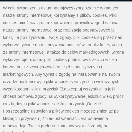
W celu świadczenia usług na najwyższym poziomie w ramach
POLIMET S. Kij spółka jawna
naszej strony internetowej korzystamy z plików cookies. Pliki
43-300 Bielsko-Biała ul. Grażyńskiego 74
cookies umożliwiają nam zapewnienie prawidłowego działania
naszej strony internetowej oraz realizację podstawowych jej
Polityka prywatności
funkcji, a po uzyskaniu Twojej zgody, pliki cookies są przez nas
Polityka cookies
wykorzystywane do dokonywania pomiarów i analiz korzystania
Informacja od administratora danych
ze strony internetowej, a także do celów marketingowych. Strona
Informacje GPSR
wykorzystuje również pliki cookies podmiotów trzecich w celu
Ogólne warunki sprzedaży
korzystania z zewnętrznych narzędzi analitycznych i
tel: 33 497-77-77
marketingowych. Aby wyrazić zgodę na instalowanie na Twoim
fax: 33 497-77-10
email:
biuro@polimet.com.pl
urządzeniu końcowym plików cookies wszystkich wskazanych
wyżej kategorii kliknij przycisk "Zaakceptuj wszystko", a jeśli
Godziny otwarcia: 7:30-15:30
chcesz odmówić zgody na wykorzystywanie jakichkolwiek, prócz
NIP: 547-008-67-86
niezbędnych plików cookies, kliknij przycisk „Odrzuć”.
KRS: 0000003533
Poszczególne ustawienia plików cookies możesz zmieniać po
REGON: 070008398
kliknięciu przycisku „Zmień ustawienia”. Jeśli ustawienia
POLIMET S. Kij spółka jawna
odpowiadają Twoim preferencjom, aby wyrazić zgodę na
Oddział Dąbrowa Górnicza