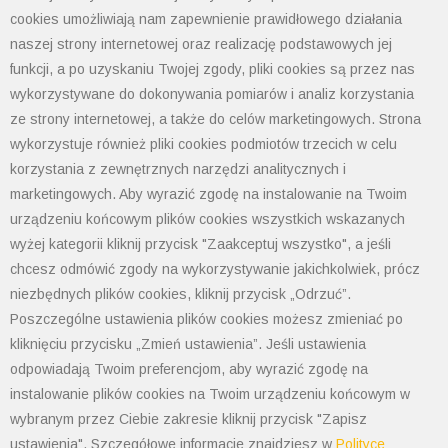
Polityka prywatności
cookies umożliwiają nam zapewnienie prawidłowego działania
Polityka cookies
naszej strony internetowej oraz realizację podstawowych jej
Informacja od administratora danych
funkcji, a po uzyskaniu Twojej zgody, pliki cookies są przez nas
Informacje GPSR
wykorzystywane do dokonywania pomiarów i analiz korzystania
Ogólne warunki sprzedaży
ze strony internetowej, a także do celów marketingowych. Strona
tel: 33 497-77-77
wykorzystuje również pliki cookies podmiotów trzecich w celu
fax: 33 497-77-10
korzystania z zewnętrznych narzędzi analitycznych i
email:
biuro@polimet.com.pl
marketingowych. Aby wyrazić zgodę na instalowanie na Twoim
urządzeniu końcowym plików cookies wszystkich wskazanych
Godziny otwarcia: 7:30-15:30
wyżej kategorii kliknij przycisk "Zaakceptuj wszystko", a jeśli
NIP: 547-008-67-86
chcesz odmówić zgody na wykorzystywanie jakichkolwiek, prócz
KRS: 0000003533
REGON: 070008398
niezbędnych plików cookies, kliknij przycisk „Odrzuć”.
POLIMET S. Kij spółka jawna
Poszczególne ustawienia plików cookies możesz zmieniać po
Oddział Dąbrowa Górnicza
kliknięciu przycisku „Zmień ustawienia”. Jeśli ustawienia
odpowiadają Twoim preferencjom, aby wyrazić zgodę na
41-300 Dąbrowa Górnicza
instalowanie plików cookies na Twoim urządzeniu końcowym w
Aleja Józefa Piłsudskiego 89
wybranym przez Ciebie zakresie kliknij przycisk "Zapisz
Tel. 32 268 50 99
ustawienia". Szczegółowe informacje znajdziesz w
Polityce