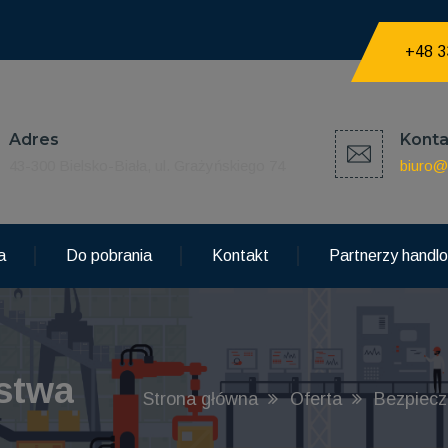
+48 3
Adres
Konta
43-300 Bielsko-Biała, ul. Grażyńskiego 74
biuro@
a
Do pobrania
Kontakt
Partnerzy handl
ństwa
Strona główna
Oferta
Bezpiec