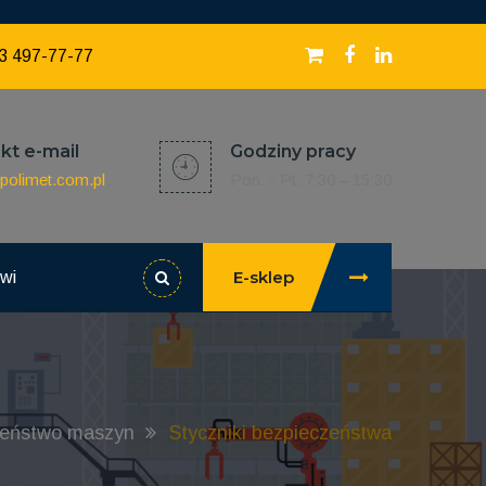
3 497-77-77
kt e-mail
Godziny pracy
polimet.com.pl
Pon. - Pt. 7:30 – 15:30
E-sklep
owi
zeństwo maszyn
Styczniki bezpieczeństwa