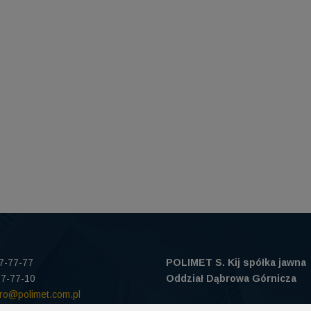
97-77-77
POLIMET S. Kij spółka jawna
97-77-10
Oddział Dąbrowa Górnicza
uro@polimet.com.pl
41-300 Dąbrowa Górnicza