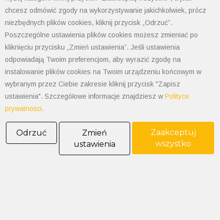
chcesz odmówić zgody na wykorzystywanie jakichkolwiek, prócz
przemyśle. Seria Compact NSX oferuje szereg
niezbędnych plików cookies, kliknij przycisk „Odrzuć”.
wymiennych wyzwalaczy, zarówno termomagnetycznych,
Poszczególne ustawienia plików cookies możesz zmieniać po
magnetycznych, jak i elektronicznych. Elektroniczne
kliknięciu przycisku „Zmień ustawienia”. Jeśli ustawienia
wersje wyzwalacza Micrologic 5 i 6 dostępne w katalogu
odpowiadają Twoim preferencjom, aby wyrazić zgodę na
głównym oferują komunikację i pomiary dzięki czemu
instalowanie plików cookies na Twoim urządzeniu końcowym w
dostarczają wszystkie informacje potrzbne do
wybranym przez Ciebie zakresie kliknij przycisk "Zapisz
zarządzania instalacją elektryczną i optymalizują zużycie
ustawienia". Szczegółowe informacje znajdziesz w
Polityce
prywatności.
energii.
Zaakceptuj
Odrzuć
Zmień
wszystko
ustawienia
POLIMET S. Kij spółka jawna
43-300 Bielsko-Biała ul. Grażyńskiego 74