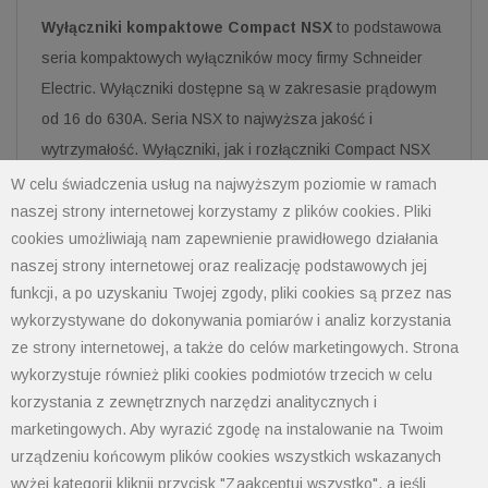
Wyłączniki kompaktowe Compact NSX
to podstawowa
seria kompaktowych wyłączników mocy firmy Schneider
Electric. Wyłączniki dostępne są w zakresasie prądowym
od 16 do 630A. Seria NSX to najwyższa jakość i
wytrzymałość. Wyłączniki, jak i rozłączniki Compact NSX
mogą być wyposażone w dodatkowe akcesoria jak
W celu świadczenia usług na najwyższym poziomie w ramach
wyzwalacze wzrostowe, zanikowe, styki pomocnicze oraz
naszej strony internetowej korzystamy z plików cookies. Pliki
cookies umożliwiają nam zapewnienie prawidłowego działania
napędy obrotowe. Dzięki tym akcesoriom produkt może
naszej strony internetowej oraz realizację podstawowych jej
spełniać funkcję wyłącznika pożarowego. Wyłączniki
funkcji, a po uzyskaniu Twojej zgody, pliki cookies są przez nas
pełnią funkcje zabezpieczeniowe w instalacjach
wykorzystywane do dokonywania pomiarów i analiz korzystania
elektrycznych niskich napięć jako standardowe
ze strony internetowej, a także do celów marketingowych. Strona
zabezpieczenie w zastosowaniach przemysłowych,
wykorzystuje również pliki cookies podmiotów trzecich w celu
budynkach i infrastrukturze. Stosowane są rozdzielniach
korzystania z zewnętrznych narzędzi analitycznych i
niskich napięć do sterowania głównymi liniami
marketingowych. Aby wyrazić zgodę na instalowanie na Twoim
zasilającymi, w lokalnych tablicach rozdzielczych oraz
urządzeniu końcowym plików cookies wszystkich wskazanych
wyżej kategorii kliknij przycisk "Zaakceptuj wszystko", a jeśli
jako wyłączniki główne do zasilania maszyn i systemów w