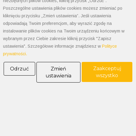
niezbędnych plików cookies, kliknij przycisk „Odrzuć”.
Poszczególne ustawienia plików cookies możesz zmieniać po
Godziny otwarcia: 7:30-15:30
kliknięciu przycisku „Zmień ustawienia”. Jeśli ustawienia
NIP: 547-008-67-86
odpowiadają Twoim preferencjom, aby wyrazić zgodę na
KRS: 0000003533
instalowanie plików cookies na Twoim urządzeniu końcowym w
REGON: 070008398
wybranym przez Ciebie zakresie kliknij przycisk "Zapisz
POLIMET S. Kij spółka jawna
Oddział Dąbrowa Górnicza
ustawienia". Szczegółowe informacje znajdziesz w
Polityce
prywatności.
41-300 Dąbrowa Górnicza
Aleja Józefa Piłsudskiego 89
Zaakceptuj
Odrzuć
Zmień
Tel. 32 268 50 99
wszystko
ustawienia
kom. 538-208-100
dabrowa@polimet.com.pl
POLIMET S. Kij spółka jawna
Oddział Katowice
40-584 Katowice
ul. Żeliwna 26
tel: 32 205-03-50 do 52