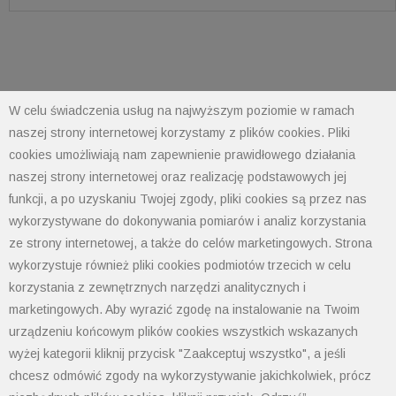
W celu świadczenia usług na najwyższym poziomie w ramach
naszej strony internetowej korzystamy z plików cookies. Pliki
cookies umożliwiają nam zapewnienie prawidłowego działania
POLIMET S. Kij spółka jawna
naszej strony internetowej oraz realizację podstawowych jej
43-300 Bielsko-Biała ul. Grażyńskiego 74
funkcji, a po uzyskaniu Twojej zgody, pliki cookies są przez nas
wykorzystywane do dokonywania pomiarów i analiz korzystania
ze strony internetowej, a także do celów marketingowych. Strona
Polityka prywatności
wykorzystuje również pliki cookies podmiotów trzecich w celu
Polityka cookies
Informacja od administratora danych
korzystania z zewnętrznych narzędzi analitycznych i
Informacje GPSR
marketingowych. Aby wyrazić zgodę na instalowanie na Twoim
Ogólne warunki sprzedaży
urządzeniu końcowym plików cookies wszystkich wskazanych
tel: 33 497-77-77
wyżej kategorii kliknij przycisk "Zaakceptuj wszystko", a jeśli
fax: 33 497-77-10
chcesz odmówić zgody na wykorzystywanie jakichkolwiek, prócz
email:
biuro@polimet.com.pl